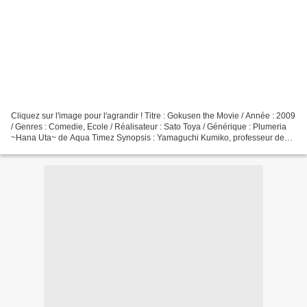
Cliquez sur l'image pour l'agrandir ! Titre : Gokusen the Movie / Année : 2009
/ Genres : Comedie, Ecole / Réalisateur : Sato Toya / Générique : Plumeria
~Hana Uta~ de Aqua Timez Synopsis : Yamaguchi Kumiko, professeur de
mathématiques au lycée Akadou,...