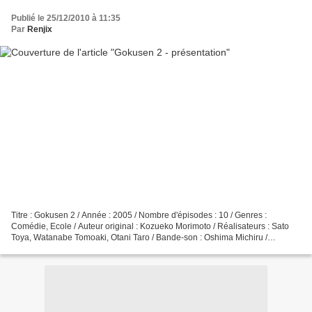
Publié le 25/12/2010 à 11:35
Par
Renjix
Titre : Gokusen 2 / Année : 2005 / Nombre d'épisodes : 10 / Genres :
Comédie, Ecole / Auteur original : Kozueko Morimoto / Réalisateurs : Sato
Toya, Watanabe Tomoaki, Otani Taro / Bande-son : Oshima Michiru /
Génériques : Kizuna, de Kamensahi Kazuya et...